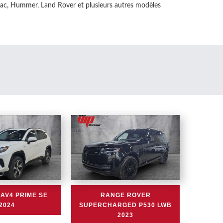
llac, Hummer, Land Rover et plusieurs autres modèles
AV4 PRIME SE
RANGE ROVER
2024
SUPERCHARGED P530 LWB
2023