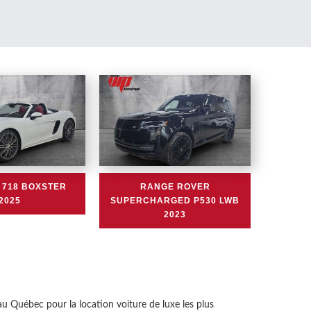
 718 BOXSTER
RANGE ROVER
2025
SUPERCHARGED P530 LWB
2023
 au Québec pour la location voiture de luxe les plus