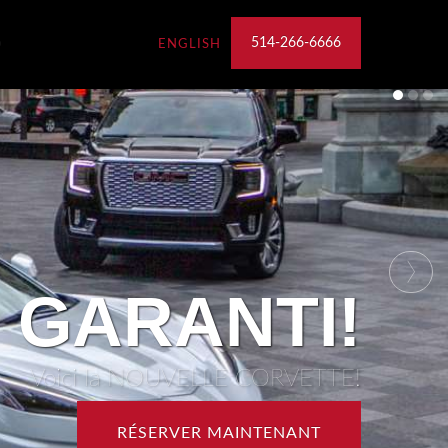
514-266-6666
ENGLISH
›
ONE LOVE!
Voici la NOUVELLE Z4!
RÉSERVER MAINTENANT